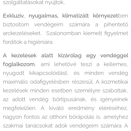
szolgáltatásokat nyújtok..
Exkluzív, nyugalmas, klimatizált környezet
ben
biztosítom vendégeim számára a pihentető
arckezeléseket. Szalonomban kiemelt figyelmet
fordítok a higiéniára.
A kezelések alatt kizárólag egy vendéggel
foglalkozom
, ami lehetővé teszi a kellemes,
nyugodt kikapcsolódást, és minden vendég
maximális odafigyelésben részesül. A kozmetikai
kezelések minden esetben személyre szabottak,
az adott vendég bőrtípusának, és igényeinek
megfelelően. A kiváló eredmény eléréséhez,
nagyon fontos az otthoni bőrápolás is, amelyhez
szakmai tanácsokat adok vendégeim számára. A