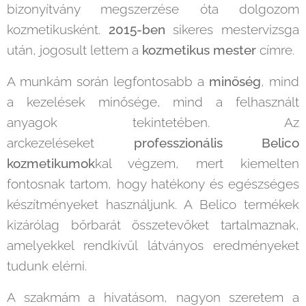
bizonyítvány megszerzése óta dolgozom
kozmetikusként.
2015-ben
sikeres mestervizsga
után, jogosult lettem a
kozmetikus mester
címre.
A munkám során legfontosabb a
minőség
, mind
a kezelések minősége, mind a felhasznált
anyagok tekintetében. Az
arckezeléseket
professzionális Belico
kozmetikumok
kal végzem, mert kiemelten
fontosnak tartom, hogy hatékony és egészséges
készítményeket használjunk. A Belico termékek
kizárólag bőrbarát összetevőket tartalmaznak,
amelyekkel rendkívül látványos eredményeket
tudunk elérni.
A szakmám a hivatásom, nagyon szeretem a