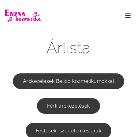
Árlista
Arckezelések Belico kozmetikumokkal
Férfi arckezelések
Festések, szőrtelenítés árak