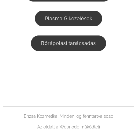
Plasma G kezelések
Bőrápolási tanácsadás
Enzsa Kozmetika, Minden jog fenntartva 2020
Az oldalt a
Webnode
működteti