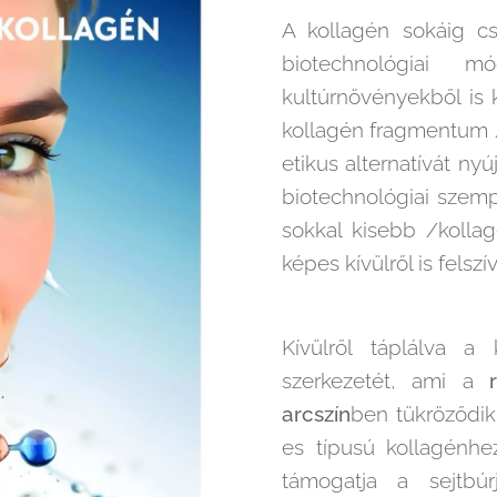
A kollagén sokáig csa
biotechnológiai 
kultúrnövényekből is 
kollagén fragmentum /
etikus alternatívát ny
biotechnológiai szemp
sokkal kisebb /kollag
képes kívülről is felszí
Kívülről táplálva a 
szerkezetét, ami a
arcszín
ben tükröződik. 
es típusú kollagénhe
támogatja a sejtbúr