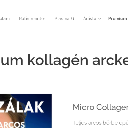
ólam
Rutin mentor
Plasma G
Árlista
Premium 
um kollagén
arck
Micro Collage
Teljes arcos bőrbe ép