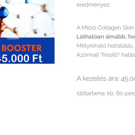
eredményez.
A Micro Collagen Skin 
Láthatóan simább, fe
Mélyreható hidratálás,
Azonnali "frissítő" hat
A kezelés ára: 45.0
Időtartama: kb. 60 per