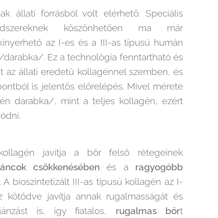
k állati forrásból volt elérhető. Speciális
módszereknek köszönhetően ma már
kinyerhető az I-es és a III-as típusú humán
darabka/. Ez a technológia fenntartható és
újt az állati eredetű kollagénnel szemben, és
ontból is jelentős előrelépés. Mivel mérete
én darabka/, mint a teljes kollagén, ezért
vódni.
kollagén javítja a bőr felső rétegeinek
ráncok csökkenésében
és a
ragyogóbb
A bioszintetizált III-as típusú kollagén az I-
z kötődve javítja annak rugalmasságát és
jánzást is, így fiatalos,
rugalmas bőr
t