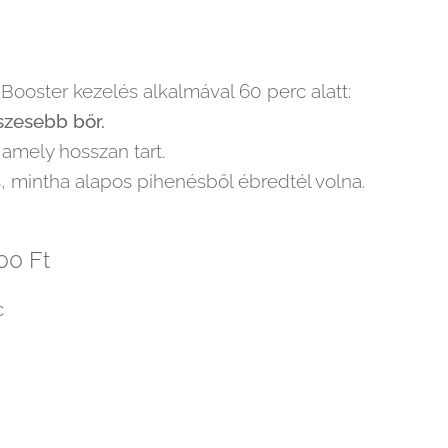
Booster kezelés alkalmával 60 perc alatt:
szesebb bőr.
 amely hosszan tart.
ás, mintha alapos pihenésből ébredtél volna.
00 Ft
c