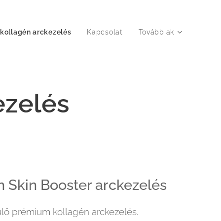
kollagén arckezelés
Kapcsolat
Továbbiak
ezelés
n Skin Booster arckezelés
ülő prémium kollagén arckezelés.