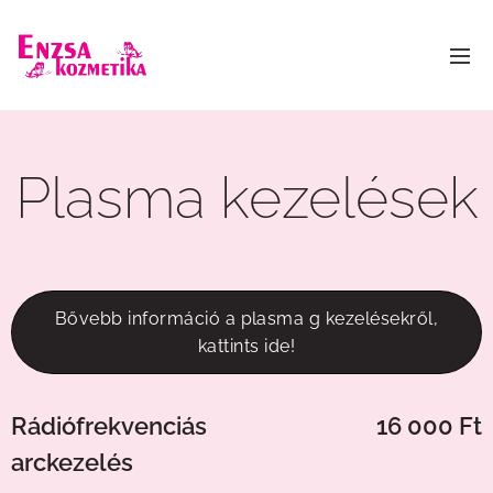
Plasma kezelések
Bővebb információ a plasma g kezelésekről,
kattints ide!
Rádiófrekvenciás
16 000 Ft
arckezelés