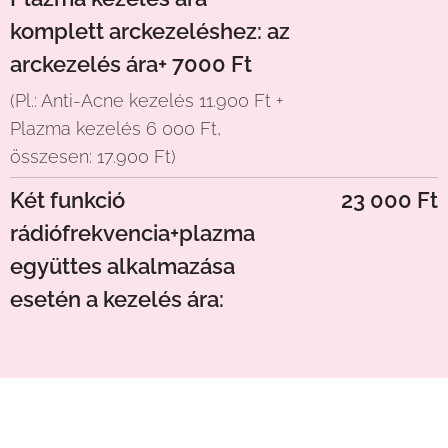
komplett arckezeléshez: az
arckezelés ára+ 7000 Ft
(Pl.: Anti-Acne kezelés 11.900 Ft +
Plazma kezelés 6 000 Ft,
összesen: 17.900 Ft)
Két funkció
23 000 Ft
rádiófrekvencia+plazma
együttes alkalmazása
esetén a kezelés ára: